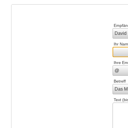
Empfän
Ihr Na
Ihre Em
Betreff
Text (bi